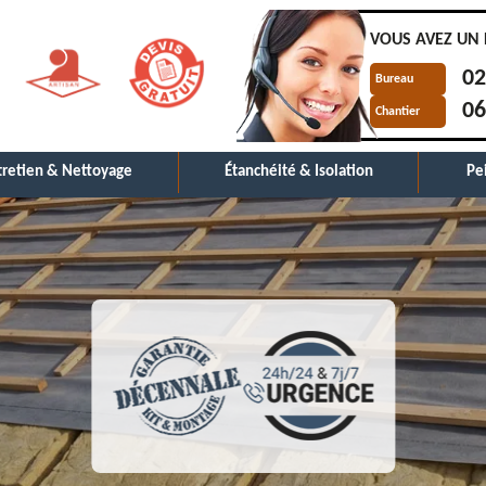
VOUS AVEZ UN 
02
Bureau
06
Chantier
tretien & Nettoyage
Étanchéité & Isolation
Pe