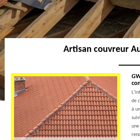
Artisan couvreur A
GW 
con
L'in
de c
à un
suiv
une 
renc