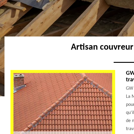
Artisan couvreu
GW 
tra
GW c
La M
pour
qu'i
de n
trav