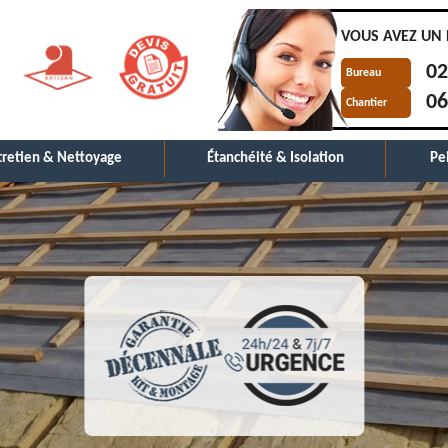
VOUS AVEZ UN 
02
Bureau
06
Chantier
tretien & Nettoyage
Étanchéité & Isolation
Pe