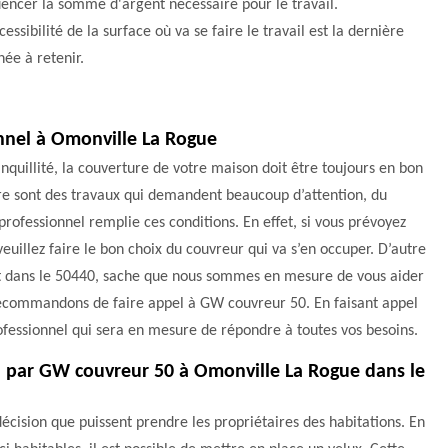
uencer la somme d'argent nécessaire pour le travail.
cessibilité de la surface où va se faire le travail est la dernière
ée à retenir.
onnel à Omonville La Rogue
anquillité, la couverture de votre maison doit être toujours en bon
ture sont des travaux qui demandent beaucoup d’attention, du
professionnel remplie ces conditions. En effet, si vous prévoyez
veuillez faire le bon choix du couvreur qui va s’en occuper. D’autre
rt dans le 50440, sache que nous sommes en mesure de vous aider
s recommandons de faire appel à GW couvreur 50. En faisant appel
rofessionnel qui sera en mesure de répondre à toutes vos besoins.
on par GW couvreur 50 à Omonville La Rogue dans le
 décision que puissent prendre les propriétaires des habitations. En