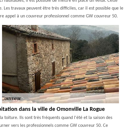
i habitables, il est possible de mettre en place un velux. Cette
 Les travaux peuvent être très difficiles, car il est possible que le
e faire appel à un couvreur professionnel comme GW couvreur 50.
itation dans la ville de Omonville La Rogue
toiture. Ils sont très fréquents quand l'été et la saison des
 tourner vers les professionnels comme GW couvreur 50. Ce