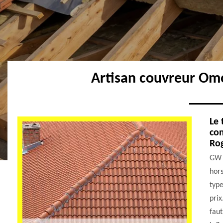
Artisan couvreur Om
Le 
com
Ro
GW 
hors
type
prix
faut