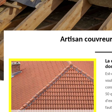
Artisan couvreu
La 
do
Est-
voul
cons
50 q
d'ex
faut