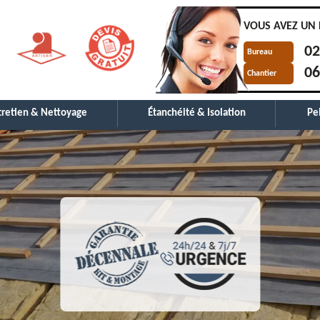
VOUS AVEZ UN 
02
Bureau
06
Chantier
tretien & Nettoyage
Étanchéité & Isolation
Pe