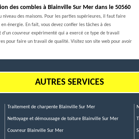
ion des combles à Blainville Sur Mer dans le 50560
 niveau des maisons. Pour les parties supérieures, il faut faire
en énergie. En fait, vous devez confier les tâches à des
t d'un couvreur expérimenté qui a exercé ce type de travail
es pour faire un travail de qualité. Visitez son site web pour avoir
AUTRES SERVICES
Traitement de charpente Blainville Sur Mer
N
Nettoyage et démoussage de toiture Blainville Sur Mer
T
Couvreur Blainville Sur Mer
S