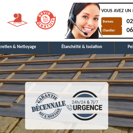
VOUS AVEZ UN 
02
Bureau
06
Chantier
tretien & Nettoyage
Étanchéité & Isolation
Pe