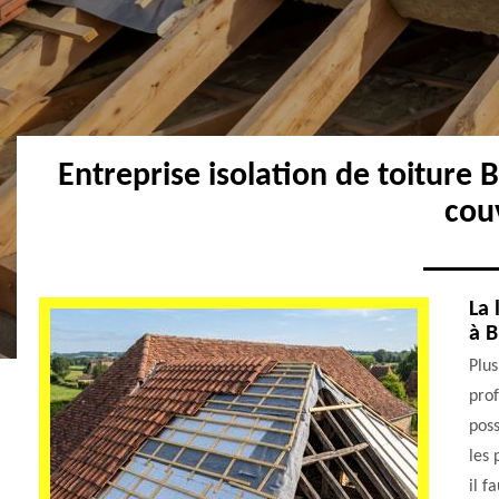
Entreprise isolation de toiture 
cou
La 
à B
Plus
prof
poss
les 
il f