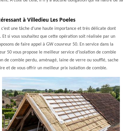
ent. À côté de cela, il n'y a aucune obligation qui va naître de sa
téressant à Villedieu Les Poeles
 c’est une tâche d’une haute importance et très délicate dont
 Et si vous souhaitez que cette opération soit réalisée par un
oposons de faire appel à GW couvreur 50. En service dans la
eur 50 vous propose le meilleur service d’isolation de comble
on de comble perdu, aménagé, laine de verre ou soufflé, sache
 et de vous offrir un meilleur prix isolation de comble.