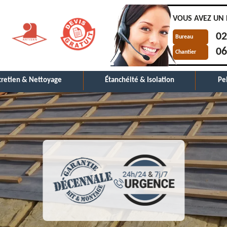
VOUS AVEZ UN 
02
Bureau
06
Chantier
tretien & Nettoyage
Étanchéité & Isolation
Pe