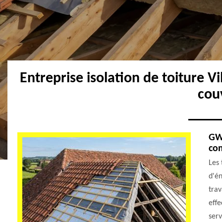
Entreprise isolation de toiture V
cou
GW 
co
Les 
d'én
trav
effe
serv