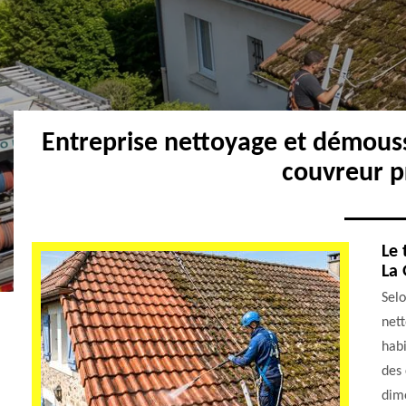
Entreprise nettoyage et démouss
couvreur p
Le 
La 
Selo
nett
habi
des 
dime