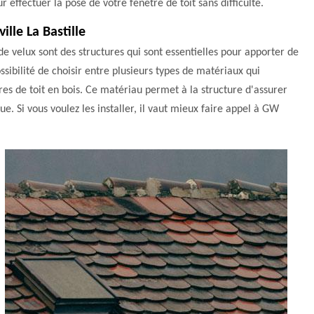
r effectuer la pose de votre fenêtre de toit sans difficulté.
ille La Bastille
 velux sont des structures qui sont essentielles pour apporter de
ossibilité de choisir entre plusieurs types de matériaux qui
êtres de toit en bois. Ce matériau permet à la structure d'assurer
e. Si vous voulez les installer, il vaut mieux faire appel à GW