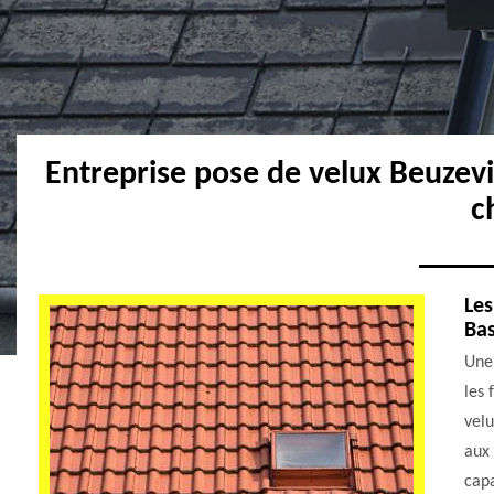
Entreprise pose de velux Beuzevi
c
Les
Bas
Une 
les 
velu
aux 
capa