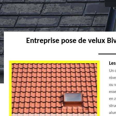
Entreprise pose de velux Bi
Les
Un 
nive
ou v
esse
en z
stru
alum