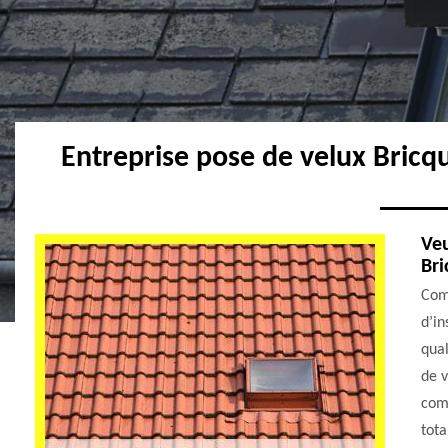
Entreprise pose de velux Bric
Veu
Br
Com
d’in
qual
de v
comp
tota