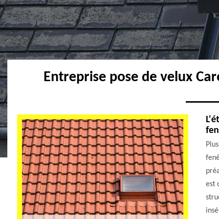
Entreprise pose de velux Car
L'é
fen
Plus
fenê
préa
est 
str
insé