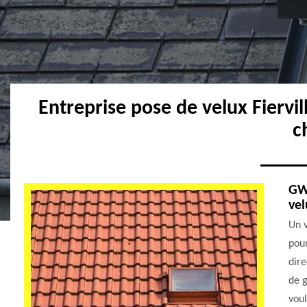
Entreprise pose de velux Fiervi
c
GW 
vel
Un v
pour
dire
de g
voul