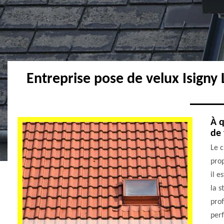
Entreprise pose de velux Isigny
À q
de 
Le c
prop
il e
la s
prof
perf