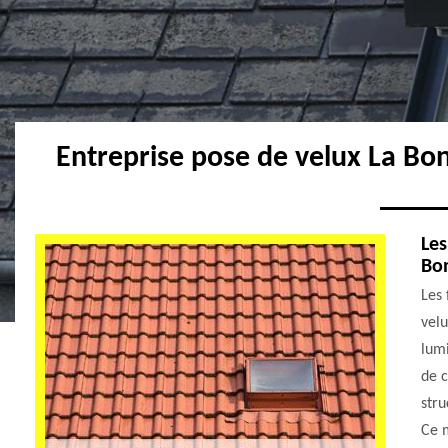
Entreprise pose de velux La Bo
Les
Bon
Les
velu
lumi
de c
stru
Ce m