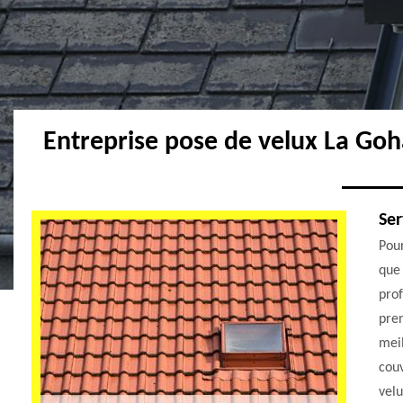
Entreprise pose de velux La Go
Ser
Pour
que 
prof
pren
meil
couv
velu