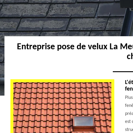
Entreprise pose de velux La M
c
L'é
fen
Plus
fenê
préa
est 
str