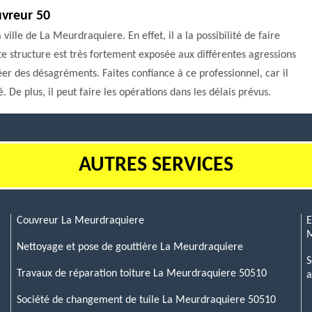
uvreur 50
ville de La Meurdraquiere. En effet, il a la possibilité de faire
te structure est très fortement exposée aux différentes agressions
éer des désagréments. Faites confiance à ce professionnel, car il
. De plus, il peut faire les opérations dans les délais prévus.
AUTRES SERVICES
Couvreur La Meurdraquiere
E
M
Nettoyage et pose de gouttière La Meurdraquiere
S
Travaux de réparation toiture La Meurdraquiere 50510
a
Société de changement de tuile La Meurdraquiere 50510