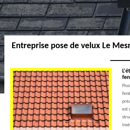
Entreprise pose de velux Le Mes
L'é
fen
Plus
fenê
préa
est 
str
insé