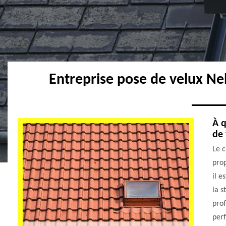
Entreprise pose de velux N
À q
de 
Le c
prop
il e
la s
prof
perf