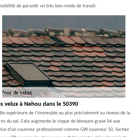
sibilité de garantir un très bon rendu de travail.
des velux à Nehou dans le 50390
partie supérieure de l'immeuble ou plus précisément au niveau de la
ètres du sol. Cela augmente le risque de blessure grave lié aux
e service d'un couvreur professionnel comme GW couvreur 50. Sachez