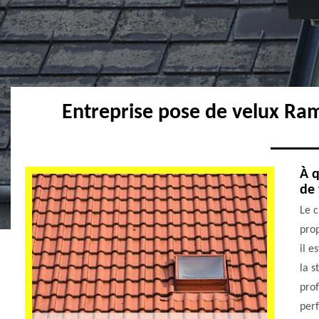
Entreprise pose de velux Ra
À q
de 
Le c
prop
il e
la s
prof
perf