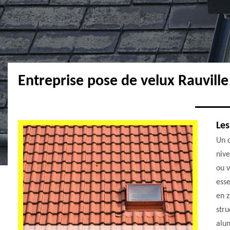
Entreprise pose de velux Rauvill
Les
Un 
nive
ou v
esse
en z
stru
alum