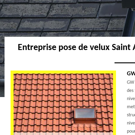
Entreprise pose de velux Sain
GW 
GW c
des 
nive
mett
stru
nive
pour