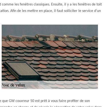
t comme les fenêtres classiques. Ensuite, il y a les fenêtres de toit
tion. Afin de les mettre en place, il faut solliciter le service d'un
e que GW couvreur 50 est prêt à vous faire profiter de son