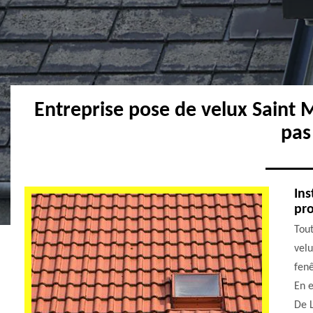
Entreprise pose de velux Saint
pas
Ins
pro
Tout
velu
fenê
En e
De 