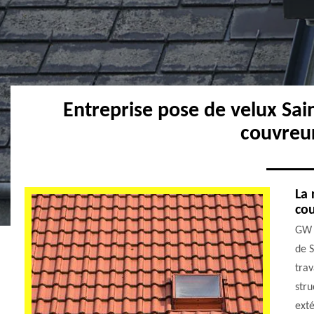
Entreprise pose de velux Sa
couvreu
La 
cou
GW c
de S
trav
stru
exté