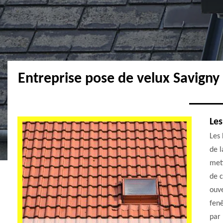
Entreprise pose de velux Savigny
Les
Les 
de l
mett
de c
ouve
fenê
par 