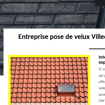
Entreprise pose de velux Vill
Int
exp
Si v
qui 
effi
aide
pour
GW c