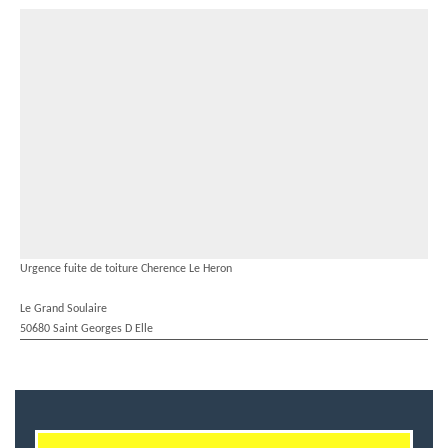
Urgence fuite de toiture Cherence Le Heron
Le Grand Soulaire
50680 Saint Georges D Elle