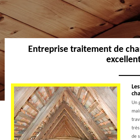
Entreprise traitement de ch
excellen
Les
ch
Un 
main
trav
très
de s