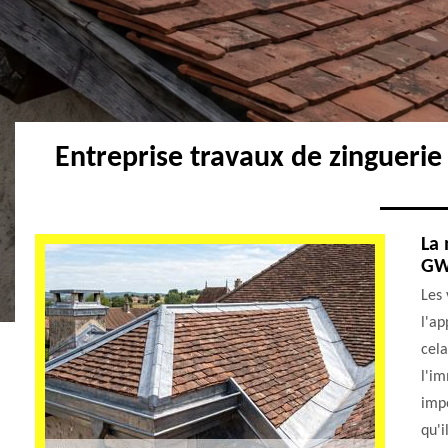
Entreprise travaux de zingueri
La 
GW
Les 
l'ap
cel
l'im
impo
qu'i