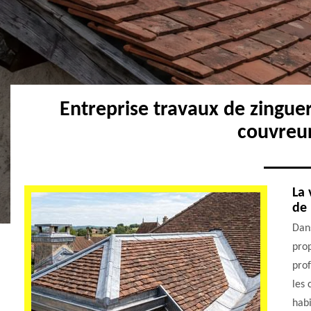
Entreprise travaux de zingue
couvreu
La 
de 
Dans
prop
prof
les 
habi