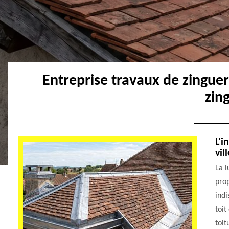
Entreprise travaux de zingue
zin
L'i
vil
La l
prop
indi
toit
toit