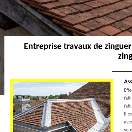
Entreprise travaux de zingue
zin
Ass
Effe
fait
fait
il e
ave
vous