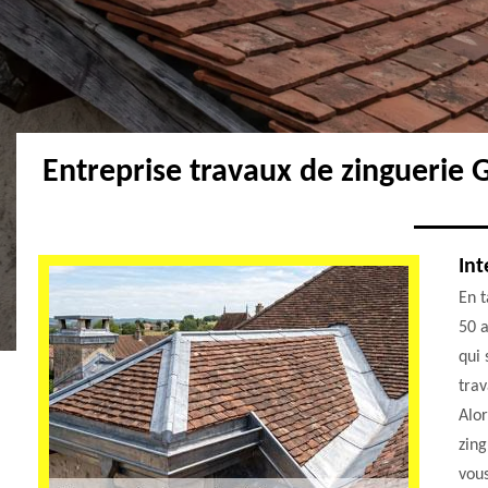
Entreprise travaux de zinguerie
Int
En t
50 a
qui 
trav
Alor
zing
vous