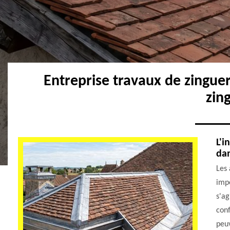
Entreprise travaux de zingue
zin
L'i
dan
Les 
impo
s'ag
conf
peuv