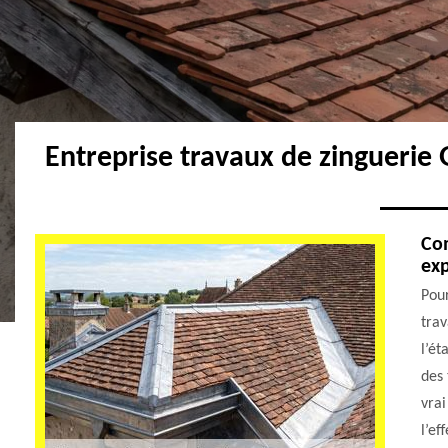
Entreprise travaux de zinguerie
Com
ex
Pour
trav
l’ét
des 
vrai
l’ef