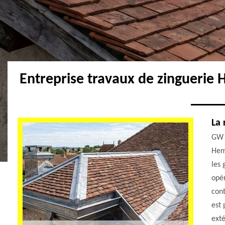
Entreprise travaux de zinguerie
La 
GW c
Heme
les 
opér
cont
est 
exté