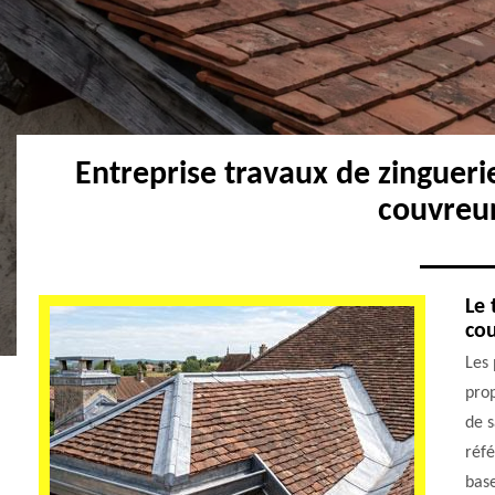
Entreprise travaux de zinguer
couvreu
Le 
cou
Les 
prop
de s
réfé
base