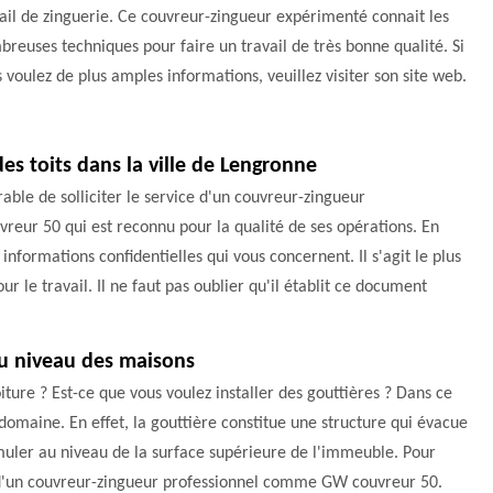
ail de zinguerie. Ce couvreur-zingueur expérimenté connait les
reuses techniques pour faire un travail de très bonne qualité. Si
 voulez de plus amples informations, veuillez visiter son site web.
es toits dans la ville de Lengronne
rable de solliciter le service d'un couvreur-zingueur
uvreur 50 qui est reconnu pour la qualité de ses opérations. En
s informations confidentielles qui vous concernent. Il s'agit le plus
 le travail. Il ne faut pas oublier qu'il établit ce document
au niveau des maisons
ture ? Est-ce que vous voulez installer des gouttières ? Dans ce
e domaine. En effet, la gouttière constitue une structure qui évacue
cumuler au niveau de la surface supérieure de l'immeuble. Pour
ces d'un couvreur-zingueur professionnel comme GW couvreur 50.