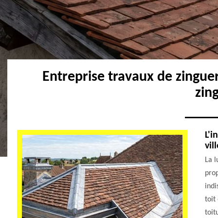
Entreprise travaux de zingu
zin
L'i
vil
La l
prop
indi
toit
toit