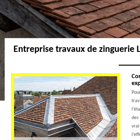
Entreprise travaux de zinguerie
Com
exp
Pour
trav
l’ét
des 
vrai
l’ef