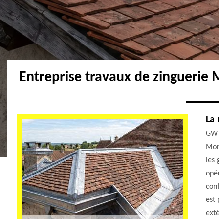
Entreprise travaux de zinguerie
La 
GW c
Mont
les 
opér
cont
est 
exté