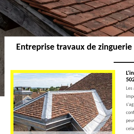
Entreprise travaux de zingueri
L'i
50
Les 
impo
s'ag
conf
peuv
cela