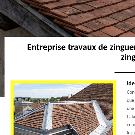
Entreprise travaux de zingue
zin
Ide
Conc
que
une 
habi
conc
inst