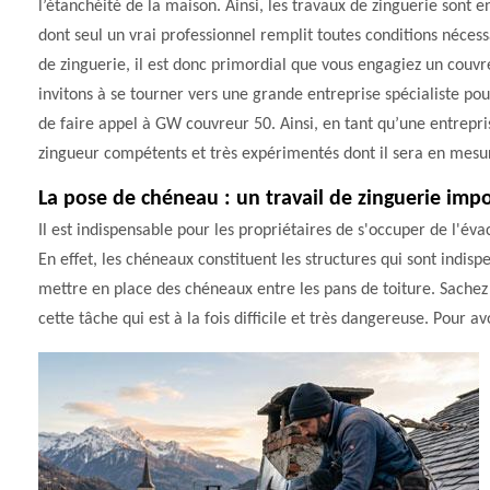
l’étanchéité de la maison. Ainsi, les travaux de zinguerie sont e
dont seul un vrai professionnel remplit toutes conditions nécess
de zinguerie, il est donc primordial que vous engagiez un couvre
invitons à se tourner vers une grande entreprise spécialiste po
de faire appel à GW couvreur 50. Ainsi, en tant qu’une entrepri
zingueur compétents et très expérimentés dont il sera en mesur
La pose de chéneau : un travail de zinguerie imp
Il est indispensable pour les propriétaires de s'occuper de l'éva
En effet, les chéneaux constituent les structures qui sont indisp
mettre en place des chéneaux entre les pans de toiture. Sache
cette tâche qui est à la fois difficile et très dangereuse. Pour a