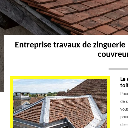
Entreprise travaux de zinguerie
couvreu
Le 
toi
Pour
de s
vous
pour
dres