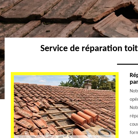
Service de réparation toi
Rép
par
Notr
opér
Notr
répa
couv
form