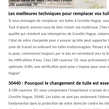
Les meilleures techniques pour remplacer vos tui
Si vous envisagez de remplacer vos tuiles à Greville Hague, sui
Tout d'abord, assurez-vous de bien choisir vos matériaux. Che
qualité qui résistent aux intempéries de Greville Hague, notam
l'état de votre charpente pour s'assurer qu'elle peut supporter l
zone de travail en enlevant les tuiles endommagées. Pensez à bi
la pose, commencez toujours par le bas en remontant vers la So
les infiltrations d'eau. Chez GW couvreur 50, nous préconisons
optimale. Enfin, une vérification post-pose s'impose pour vous a
Hague!
50440 : Pourquoi le changement de tuile est esse
À GW couvreur 50, nous comprenons l'importance cruciale du ch
Greville Hague, 50440. Les tuiles ne sont pas seulement l'élémen
fondamental dans la protection de votre domicile contre les inte