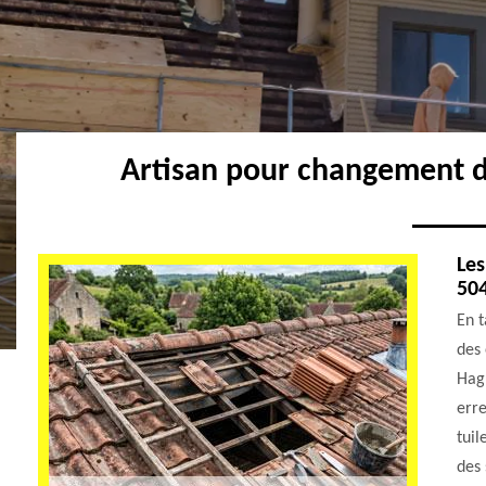
Artisan pour changement d
Les
50
En 
des 
Hagu
erre
tuil
des 