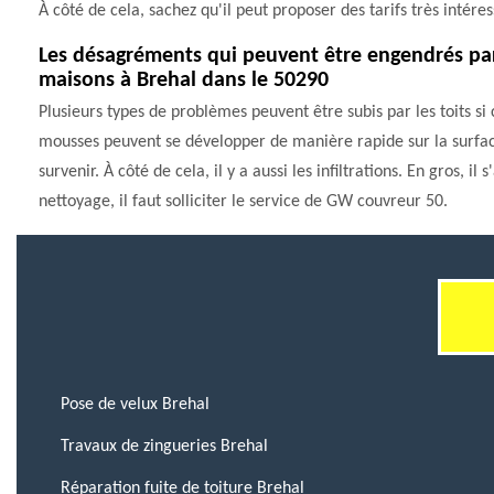
À côté de cela, sachez qu'il peut proposer des tarifs très intéres
Les désagréments qui peuvent être engendrés par 
maisons à Brehal dans le 50290
Plusieurs types de problèmes peuvent être subis par les toits si c
mousses peuvent se développer de manière rapide sur la surface.
survenir. À côté de cela, il y a aussi les infiltrations. En gros, 
nettoyage, il faut solliciter le service de GW couvreur 50.
Pose de velux Brehal
Travaux de zingueries Brehal
Réparation fuite de toiture Brehal