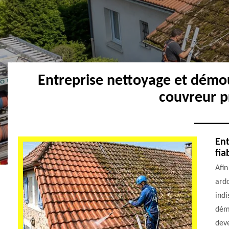
Entreprise nettoyage et démo
couvreur p
Ent
fia
Afin
ardo
indi
démo
deve