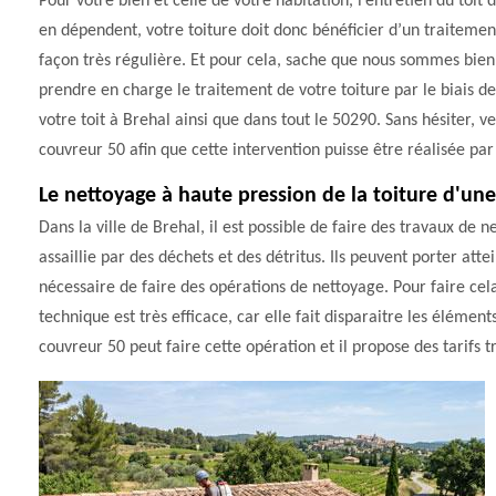
Pour votre bien et celle de votre habitation, l’entretien du toit
en dépendent, votre toiture doit donc bénéficier d’un traitement
façon très régulière. Et pour cela, sache que nous sommes bien 
prendre en charge le traitement de votre toiture par le biais 
votre toit à Brehal ainsi que dans tout le 50290. Sans hésiter,
couvreur 50 afin que cette intervention puisse être réalisée par
Le nettoyage à haute pression de la toiture d'un
Dans la ville de Brehal, il est possible de faire des travaux de 
assaillie par des déchets et des détritus. Ils peuvent porter attei
nécessaire de faire des opérations de nettoyage. Pour faire cela
technique est très efficace, car elle fait disparaitre les élémen
couvreur 50 peut faire cette opération et il propose des tarifs t