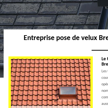
Entreprise pose de velux Br
Le 
Bre
Les 
couv
opér
nomb
comp
auss