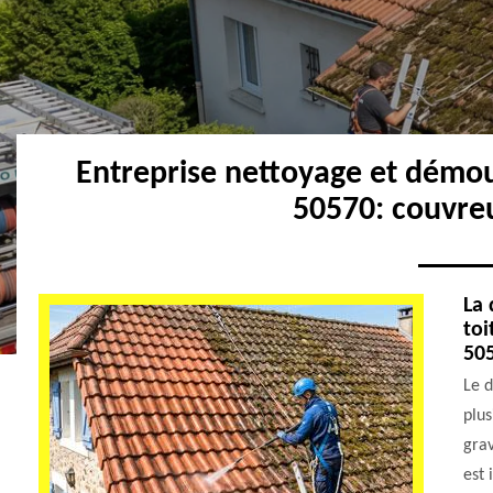
Entreprise nettoyage et démou
50570: couvre
La 
toi
50
Le d
plus
grav
est 