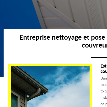
Entreprise nettoyage et pose
couvreu
Est
cou
Dans
tout
toit
inst
de p