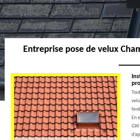
Entreprise pose de velux Cha
Ins
pr
Tout
velu
fenê
En e
GW 
d’ap