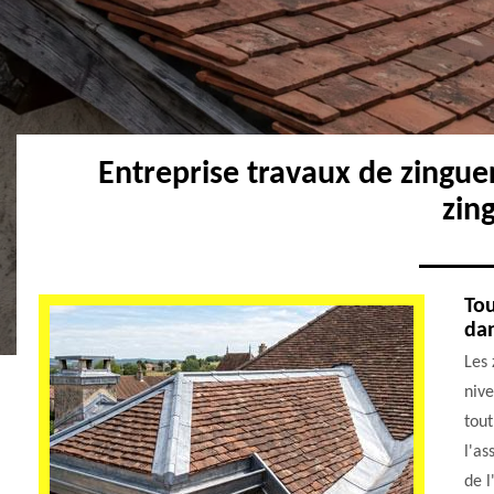
Entreprise travaux de zingu
zin
Tou
dan
Les 
nive
tout
l'as
de 